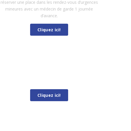
réserver une place dans les rendez-vous d’urgences
mineures avec un médecin de garde 1 journée
d’avance.
Cliquez ici!
RENDEZ-VOUS AVEC MON
MÉDECIN DE FAMILLE
RENDEZ-VOUS AVEC MON
MÉDECIN DE FAMILLE
Cliquez ici!