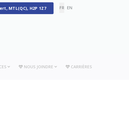
Sélectionnez votre langue
FR
EN
bert, MTL(QC), H2P 1Z7
CES
NOUS JOINDRE
CARRIÈRES