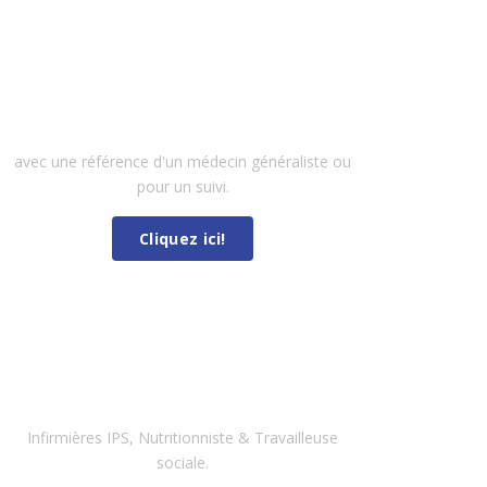
RENDEZ-VOUS AVEC UN
SPÉCIALISTE
RENDEZ-VOUS AVEC UN
SPÉCIALISTE
avec une référence d'un médecin généraliste ou
pour un suivi.
Cliquez ici!
RENDEZ-VOUS AVEC AUTRES
PROFESSIONNELS
AUTRES PROFESSIONNELS
Infirmières IPS, Nutritionniste & Travailleuse
sociale.